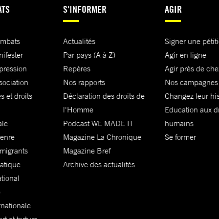
ATS
S'INFORMER
AGIR
ombats
Actualités
Signer une pétit
nifester
Par pays (A à Z)
Agir en ligne
xpression
Repères
Agir près de che
sociation
Nos rapports
Nos campagnes
s et droits
Déclaration des droits de
Changez leur his
l'Homme
Education aux dr
ale
Podcast WE MADE IT
humains
genre
Magazine La Chronique
Se former
 migrants
Magazine Bref
matique
Archive des actualités
ational
e
rnationale