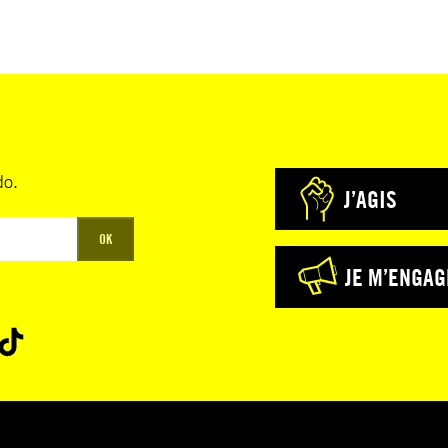
do.
J’AGIS
OK
JE M’ENGAG