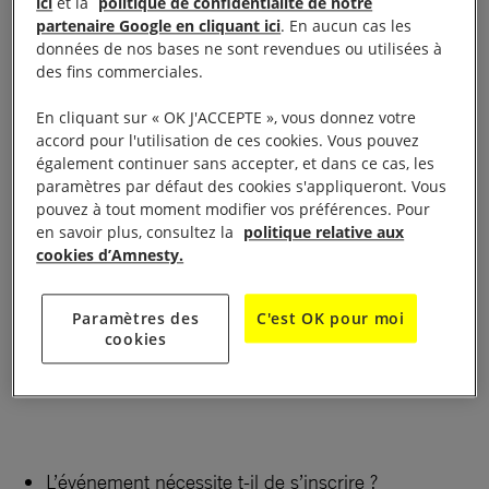
ici
et la
politique de confidentialité de notre
partenaire Google en cliquant ici
. En aucun cas les
Stand d’information du 29/06/2022 au 02/07/2022
données de nos bases ne sont revendues ou utilisées à
des fins commerciales.
12h – 19h Plages du Prado à Marseille
En cliquant sur « OK J'ACCEPTE », vous donnez votre
accord pour l'utilisation de ces cookies. Vous pouvez
L’AJ de Marseille tiendra sur les cinq jours du
également continuer sans accepter, et dans ce cas, les
festival, un stand animé autours des droits humains.
paramètres par défaut des cookies s'appliqueront. Vous
pouvez à tout moment modifier vos préférences. Pour
Nous aborderons le sujet de la coupe du monde au
en savoir plus, consultez la
politique relative aux
Qatar, de la liberté d’expression, des droits des
cookies d’Amnesty.
personnes LGBTI ainsi que le droit de manifester.
Nous proposerons diverses actions sur notre stand
Paramètres des
C'est OK pour moi
afin d’attirer et de sensibiliser le plus de festivaliers
cookies
possible.
L’événement nécessite t-il de s’inscrire ?