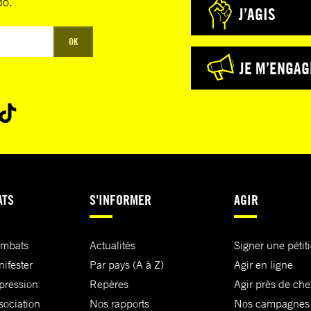
do.
J’AGIS
OK
JE M’ENGAG
ATS
S'INFORMER
AGIR
ombats
Actualités
Signer une pétit
nifester
Par pays (A à Z)
Agir en ligne
xpression
Repères
Agir près de che
sociation
Nos rapports
Nos campagnes