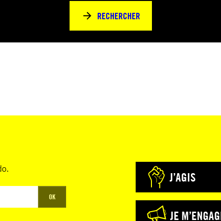
RECHERCHER
do.
J’AGIS
OK
JE M’ENGAG