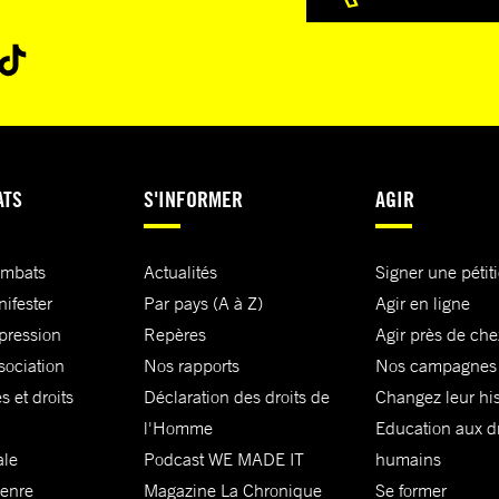
ATS
S'INFORMER
AGIR
ombats
Actualités
Signer une pétit
nifester
Par pays (A à Z)
Agir en ligne
xpression
Repères
Agir près de che
sociation
Nos rapports
Nos campagnes
s et droits
Déclaration des droits de
Changez leur his
l'Homme
Education aux dr
ale
Podcast WE MADE IT
humains
genre
Magazine La Chronique
Se former