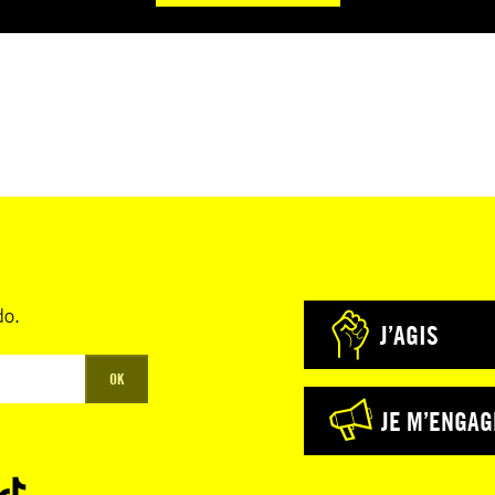
do.
J’AGIS
OK
JE M’ENGAG