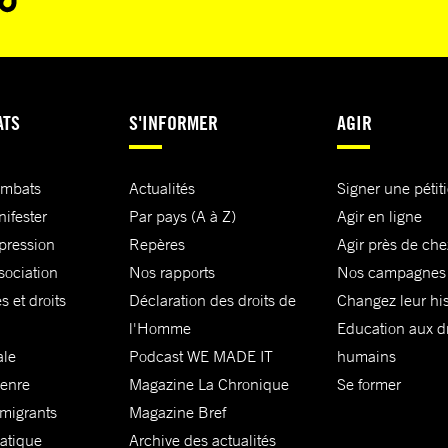
ATS
S'INFORMER
AGIR
ombats
Actualités
Signer une pétit
nifester
Par pays (A à Z)
Agir en ligne
xpression
Repères
Agir près de che
sociation
Nos rapports
Nos campagnes
s et droits
Déclaration des droits de
Changez leur his
l'Homme
Education aux dr
ale
Podcast WE MADE IT
humains
genre
Magazine La Chronique
Se former
 migrants
Magazine Bref
matique
Archive des actualités