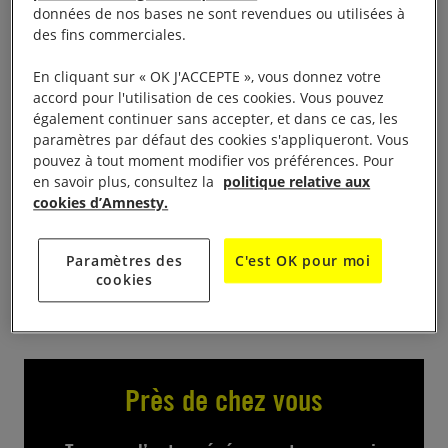
données de nos bases ne sont revendues ou utilisées à
des fins commerciales.
20h-22h
En cliquant sur « OK J'ACCEPTE », vous donnez votre
Les Dix jours pour signer avec Les Niglos en concert
accord pour l'utilisation de ces cookies. Vous pouvez
! Les 5 acolytes se rejoignent autour de la musique
également continuer sans accepter, et dans ce cas, les
paramètres par défaut des cookies s'appliqueront. Vous
traditionnelle d’ici et d’ailleurs. Des Balkans à l’ouest
pouvez à tout moment modifier vos préférences. Pour
Américain, les Niglos vous feront traverser
en savoir plus, consultez la
politique relative aux
l’Atlantique en deux coups d’archet. Prenez vos
cookies d’Amnesty.
bouées de sauvetage, la croisière pourrait vous faire
chavirer !
Paramètres des
C'est OK pour moi
cookies
Près de chez vous