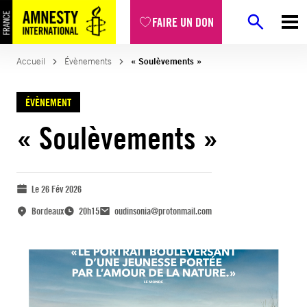
FAIRE UN DON
Accueil
Évènements
« Soulèvements »
ÉVÈNEMENT
« Soulèvements »
Le 26 Fév 2026
Bordeaux
20h15
oudinsonia@protonmail.com