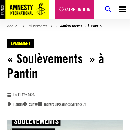
FAIRE UN DON
Accueil
Évènements
« Soulèvements » à Pantin
ÉVÈNEMENT
« Soulèvements » à
Pantin
Le 11 Fév 2026
Pantin
20h30
montreuil@amnestyfrance.fr