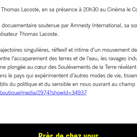
Thomas Lacoste, en sa présence à 20h30 au Cinéma le C
ementaire soutenue par Amnesty International, sa sortie of
lisateur Thomas Lacoste.
trajectoires singulières, réflexif et intime d’un mouvement d
ontre l’accaparement des terres et de l’eau, les ravages indu
. Une plongée au cœur des Soulèvements de la Terre révélant
ns le pays qui expérimentent d’autres modes de vie, tissent
blis du politique et du sensible en nous ouvrant au champ d
ne.boutique/media/2974?showId=34937
Près de chez vous