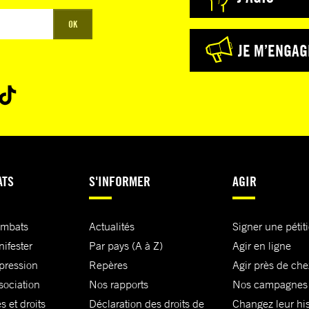
OK
JE M’ENGAG
ATS
S'INFORMER
AGIR
ombats
Actualités
Signer une pétit
nifester
Par pays (A à Z)
Agir en ligne
xpression
Repères
Agir près de che
sociation
Nos rapports
Nos campagnes
s et droits
Déclaration des droits de
Changez leur his