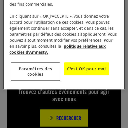
d’Alfortville, Parvis des Arts; avec 3 groupes (Léa
des fins commerciales.
Tchéna, Les Sissoko, et Le Paris Ukulélé Band) Quiz
En cliquant sur « OK J'ACCEPTE », vous donnez votre
sur les droits des femmes Restauration sur place
accord pour l'utilisation de ces cookies. Vous pouvez
Tout public (8 euros l’entrée, gratuit pour les moins
également continuer sans accepter, et dans ce cas, les
paramètres par défaut des cookies s'appliqueront. Vous
de 12 ans) Ouverture des portes à 19 h
pouvez à tout moment modifier vos préférences. Pour
en savoir plus, consultez la
politique relative aux
cookies d’Amnesty.
Paramètres des
C'est OK pour moi
Près de chez vous
cookies
Trouvez d’autres événements pour agir
avec nous
RECHERCHER