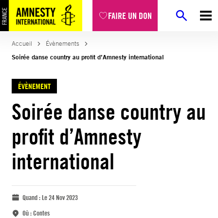
FAIRE UN DON
Accueil
Évènements
Soirée danse country au profit d’Amnesty international
ÉVÈNEMENT
Soirée danse country au
profit d’Amnesty
international
Quand :
Le 24 Nov 2023
Où :
Contes