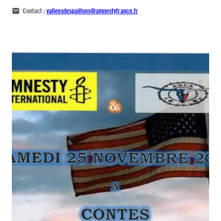
Contact :
valleesdespaillons@amnestyfrance.fr