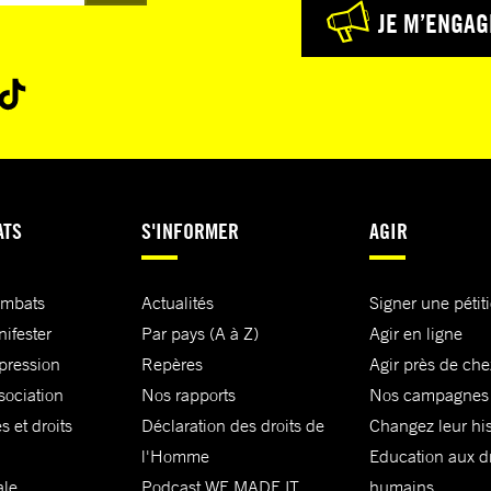
JE M’ENGAG
ATS
S'INFORMER
AGIR
ombats
Actualités
Signer une pétit
nifester
Par pays (A à Z)
Agir en ligne
xpression
Repères
Agir près de che
sociation
Nos rapports
Nos campagnes
s et droits
Déclaration des droits de
Changez leur his
l'Homme
Education aux dr
ale
Podcast WE MADE IT
humains