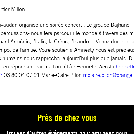
tier-Millon
vaudan organise une soirée concert . Le groupe Bajhanel : 
t percussions- nous fera parcourir le monde à travers des m
ar l’Arménie, l’Italie, la Grèce, l’Irlande… Venez durant qu
 pot de l’amitié. Votre soutien à Amnesty nous est précieu
s humains nous rapproche, aujourd’hui plus que jamais. Dur
ée en répondant par mail ou tél à : Henriette Acosta
henriet
r
06 80 04 07 91 Marie-Claire Pilon
mclaire.pilon@orange.
Près de chez vous
Trouvez d’autres événements pour agir avec nous