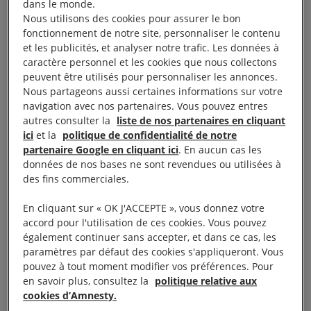
dans le monde.
Nous utilisons des cookies pour assurer le bon
Le groupe de Poitiers d’Amnesty International en
fonctionnement de notre site, personnaliser le contenu
partenariat avec le TAP Castille et Poitiers Film
et les publicités, et analyser notre trafic. Les données à
caractère personnel et les cookies que nous collectons
Festival, vous propose jeudi 4 avril à 20 h 30 au Tap
peuvent être utilisés pour personnaliser les annonces.
Castille, place du Maréchal Leclerc une soirée
Nous partageons aussi certaines informations sur votre
cinéma « Quand le cinéma s’indigne » avec la
navigation avec nos partenaires. Vous pouvez entres
autres consulter la
liste de nos partenaires en cliquant
projection de 4 films révélés lors du Poitiers Film
ici
et la
politique de confidentialité de notre
Festival et selectionnés par Amnesty Internationnal
partenaire Google en cliquant ici
. En aucun cas les
données de nos bases ne sont revendues ou utilisées à
des fins commerciales.
Programme
En cliquant sur « OK J'ACCEPTE », vous donnez votre
Après le silence
de Sonam Larcin
accord pour l'utilisation de ces cookies. Vous pouvez
également continuer sans accepter, et dans ce cas, les
Documentaire / 23 mn / Ecole : Institut des Arts de
paramètres par défaut des cookies s'appliqueront. Vous
pouvez à tout moment modifier vos préférences. Pour
Diffusion, Belgique
en savoir plus, consultez la
politique relative aux
cookies d’Amnesty.
En fuyant son pays, David a dû laisser derrière lui