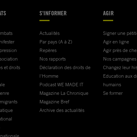
ATS
S'INFORMER
AGIR
ombats
Actualités
Signer une pétit
nifester
Par pays (A à Z)
Agir en ligne
xpression
Repères
Agir près de che
sociation
Nos rapports
Nos campagnes
s et droits
Déclaration des droits de
Changez leur his
l'Homme
Education aux dr
ale
Podcast WE MADE IT
humains
genre
Magazine La Chronique
Se former
 migrants
Magazine Bref
matique
Archive des actualités
ational
e
rnationale