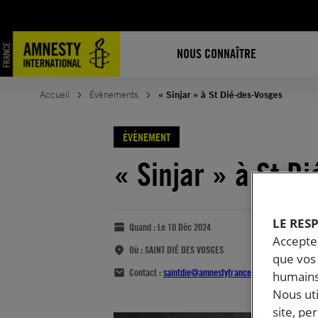
NOUS CONNAÎTRE
Accueil
Évènements
« Sinjar » à St Dié-des-Vosges
ÉVÈNEMENT
« Sinjar » à St D
LE RES
Quand :
Le 10 Déc 2024
Accepter
Où :
SAINT DIÉ DES VOSGES
que vos 
Contact :
saintdie@amnestyfrance.fr
humains
Nous ut
site, pe