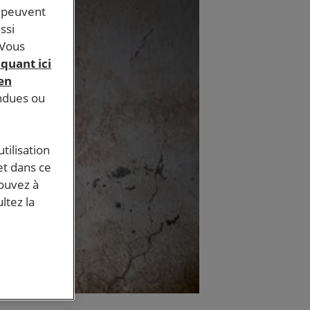
s peuvent
ssi
 Vous
iquant ici
 en
endues ou
tilisation
et dans ce
pouvez à
ltez la