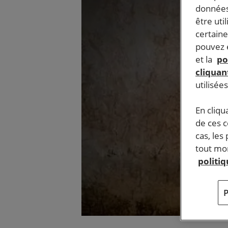
données
être uti
certaine
pouvez e
et la
po
cliquant
utilisée
En cliqu
de ces 
cas, les
tout mom
politi