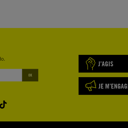
do.
J’AGIS
OK
JE M’ENGAG