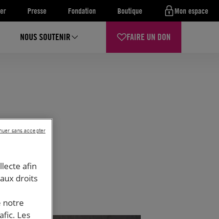
er
Presse
Fondation
Boutique
Mon espace
NOUS SOUTENIR
FAIRE UN DON
nuer sans accepter
llecte afin
 aux droits
e notre
afic. Les