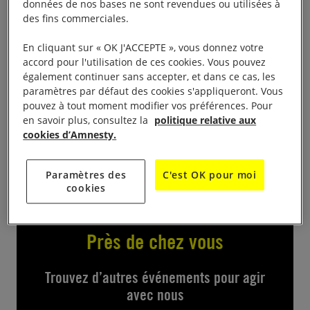
données de nos bases ne sont revendues ou utilisées à
des fins commerciales.
Ciné-débat autour du film « Sinjar, la naissance des
fantômes », d’Alexe Liebert & Michel Slomka, sur la
En cliquant sur « OK J'ACCEPTE », vous donnez votre
accord pour l'utilisation de ces cookies. Vous pouvez
tragédie des Yézidis en Irak. En présence de Michel
également continuer sans accepter, et dans ce cas, les
Slomka. Stand de signature des pétitions de
paramètres par défaut des cookies s'appliqueront. Vous
Changez leur histoire. Bar et petite restauration. Pas
pouvez à tout moment modifier vos préférences. Pour
en savoir plus, consultez la
politique relative aux
de réservation, participation libre. Public adulte et
cookies d’Amnesty.
adolescent.
Paramètres des
C'est OK pour moi
cookies
Près de chez vous
Trouvez d’autres événements pour agir
avec nous