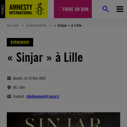
FAIRE UN DON
Accueil
Évènements
« Sinjar » à Lille
ÉVÈNEMENT
« Sinjar » à Lille
Quand :
Le 12 Déc 2024
Où :
Lille
Contact :
lille@amnestyfrance.fr