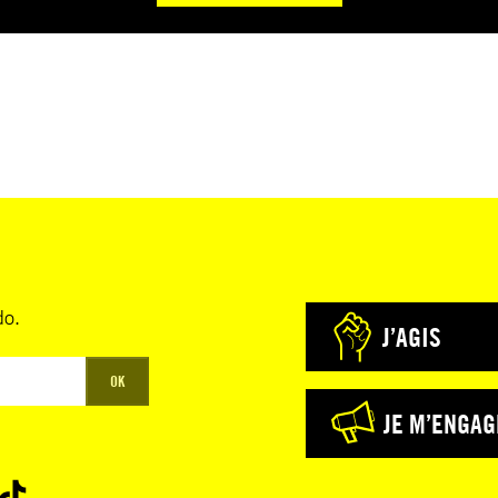
do.
J’AGIS
OK
JE M’ENGAG