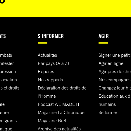
ATS
S'INFORMER
AGIR
ombats
Actualités
Signer une pétit
nifester
Par pays (A à Z)
Agir en ligne
xpression
Repères
Agir près de che
sociation
Nos rapports
Nos campagnes
s et droits
Déclaration des droits de
Changez leur his
l'Homme
Education aux dr
ale
Podcast WE MADE IT
humains
genre
Magazine La Chronique
Se former
 migrants
Magazine Bref
matique
Archive des actualités