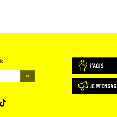
do.
J’AGIS
OK
JE M’ENGAG