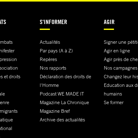
ATS
S'INFORMER
AGIR
ombats
Actualités
Signer une pétit
nifester
Par pays (A à Z)
Agir en ligne
xpression
Repères
Agir près de che
sociation
Nos rapports
Nos campagnes
s et droits
Déclaration des droits de
Changez leur his
l'Homme
Education aux dr
ale
Podcast WE MADE IT
humains
genre
Magazine La Chronique
Se former
 migrants
Magazine Bref
matique
Archive des actualités
ational
e