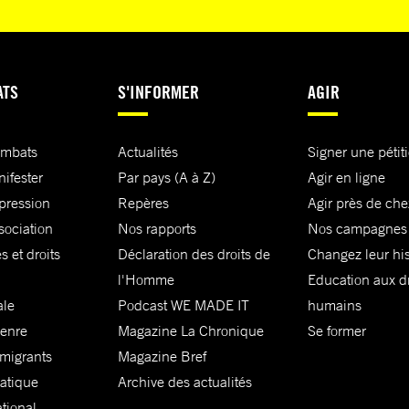
ATS
S'INFORMER
AGIR
ombats
Actualités
Signer une pétit
nifester
Par pays (A à Z)
Agir en ligne
xpression
Repères
Agir près de che
sociation
Nos rapports
Nos campagnes
s et droits
Déclaration des droits de
Changez leur his
l'Homme
Education aux dr
ale
Podcast WE MADE IT
humains
genre
Magazine La Chronique
Se former
 migrants
Magazine Bref
matique
Archive des actualités
ational