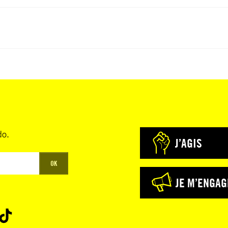
do.
J’AGIS
OK
JE M’ENGAG