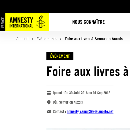
NOUS CONNAÎTRE
Accueil
Évènements
Foire aux livres à Semur-en-Auxois
ÉVÈNEMENT
Foire aux livres 
Quand :
Du 30 Août 2018 au 01 Sep 2018
Où :
Semur en Auxois
Contact :
amnesty-semur399@laposte.net