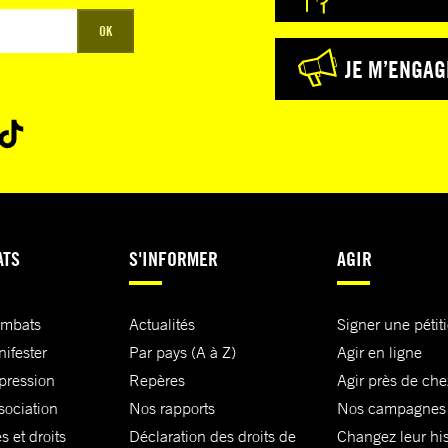
OK
JE M’ENGAG
ATS
S'INFORMER
AGIR
ombats
Actualités
Signer une pétit
nifester
Par pays (A à Z)
Agir en ligne
xpression
Repères
Agir près de che
sociation
Nos rapports
Nos campagnes
s et droits
Déclaration des droits de
Changez leur his