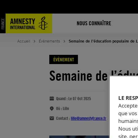
NOUS CONNAÎTRE
Accueil
Évènements
Semaine de l’éducation populaire de L
ÉVÈNEMENT
Semaine de l’éduc
LE RES
Quand :
Le 07 Oct 2025
Accepter
Où :
Lille
que vos 
Contact :
lille@amnestyfrance.fr
humains
Nous ut
site, pe