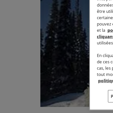
données
être uti
certaine
pouvez e
et la
po
cliquant
utilisée
En cliqu
de ces 
cas, les
tout mom
politi