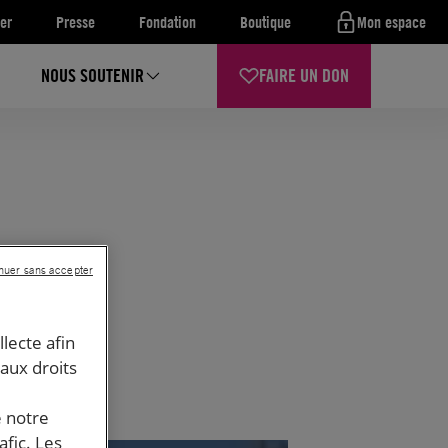
er
Presse
Fondation
Boutique
Mon espace
NOUS SOUTENIR
FAIRE UN DON
nuer sans accepter
llecte afin
 aux droits
e notre
afic. Les