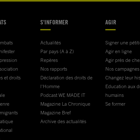
ATS
S'INFORMER
AGIR
ombats
Actualités
Signer une pétit
nifester
Par pays (A à Z)
Agir en ligne
xpression
Repères
Agir près de che
sociation
Nos rapports
Nos campagnes
s et droits
Déclaration des droits de
Changez leur his
l'Homme
Education aux dr
ale
Podcast WE MADE IT
humains
genre
Magazine La Chronique
Se former
 migrants
Magazine Bref
matique
Archive des actualités
ational
e