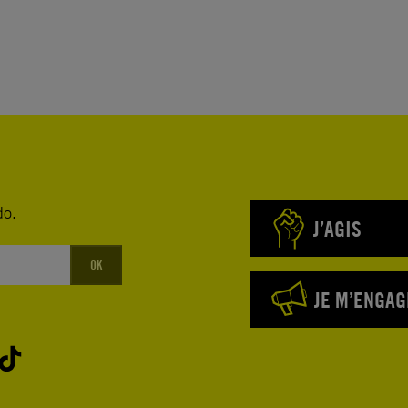
do.
J’AGIS
OK
JE M’ENGAG