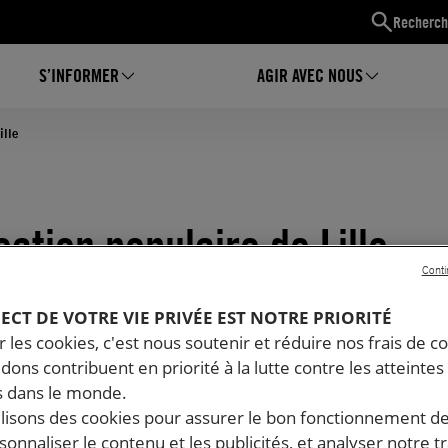
Recherch
S’INFORMER
AGIR AVEC NOUS
ille
ation populaire de Lille
Conti
PECT DE VOTRE VIE PRIVÉE EST NOTRE PRIORITÉ
 les cookies, c'est nous soutenir et réduire nos frais de co
dons contribuent en priorité à la lutte contre les atteintes
 dans le monde.
ilisons des cookies pour assurer le bon fonctionnement d
rsonnaliser le contenu et les publicités, et analyser notre tr