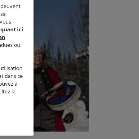
s peuvent
ssi
 Vous
iquant ici
 en
endues ou
tilisation
et dans ce
pouvez à
ltez la