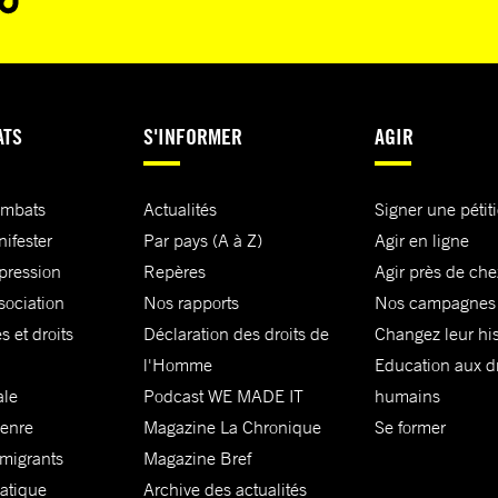
ATS
S'INFORMER
AGIR
ombats
Actualités
Signer une pétit
nifester
Par pays (A à Z)
Agir en ligne
xpression
Repères
Agir près de che
sociation
Nos rapports
Nos campagnes
s et droits
Déclaration des droits de
Changez leur his
l'Homme
Education aux dr
ale
Podcast WE MADE IT
humains
genre
Magazine La Chronique
Se former
 migrants
Magazine Bref
matique
Archive des actualités