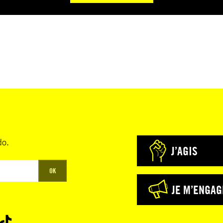
do.
J’AGIS
OK
JE M’ENGAG