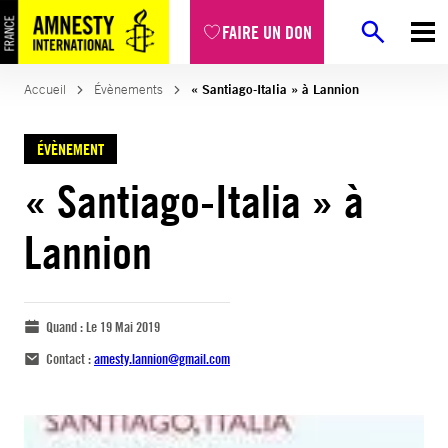
FAIRE UN DON
Accueil
Évènements
« Santiago-Italia » à Lannion
ÉVÈNEMENT
« Santiago-Italia » à
Lannion
Quand :
Le 19 Mai 2019
Contact :
amesty.lannion@gmail.com