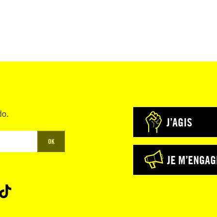
do.
J’AGIS
OK
JE M’ENGAG