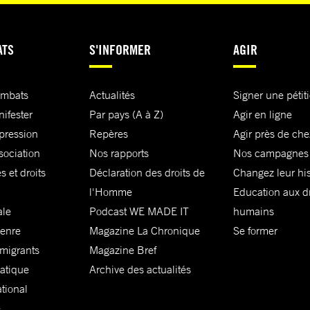
ATS
S'INFORMER
AGIR
ombats
Actualités
Signer une pétit
nifester
Par pays (A à Z)
Agir en ligne
xpression
Repères
Agir près de che
sociation
Nos rapports
Nos campagnes
s et droits
Déclaration des droits de
Changez leur his
l'Homme
Education aux dr
ale
Podcast WE MADE IT
humains
genre
Magazine La Chronique
Se former
 migrants
Magazine Bref
matique
Archive des actualités
ational
e