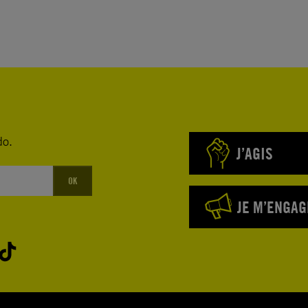
do.
J’AGIS
OK
JE M’ENGAG