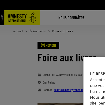
NOUS CONNAÎTRE
Accueil
Évènements
Foire aux livres
ÉVÈNEMENT
Foire aux livres
LE RES
Quand :
Du 24 Nov 2023 au 25 Nov 2023
Accepter
Où :
Reims
que vos 
Contact :
reims@amnestyfrance.fr
humains
Nous ut
site, pe