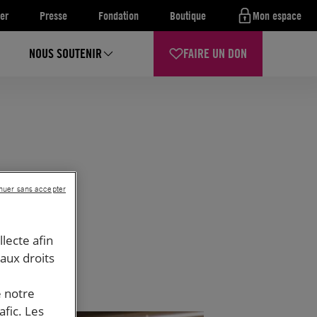
er
Presse
Fondation
Boutique
Mon espace
NOUS SOUTENIR
FAIRE UN DON
nuer sans accepter
llecte afin
 aux droits
e notre
afic. Les