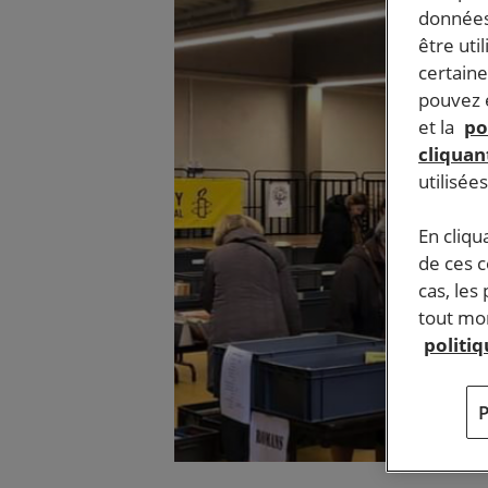
données
être uti
certaine
pouvez e
et la
po
cliquant
utilisée
En cliqu
de ces 
cas, les
tout mom
politi