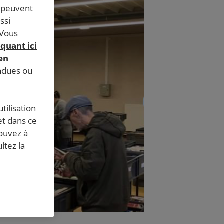
s peuvent
ssi
 Vous
iquant ici
 en
endues ou
tilisation
et dans ce
pouvez à
ltez la