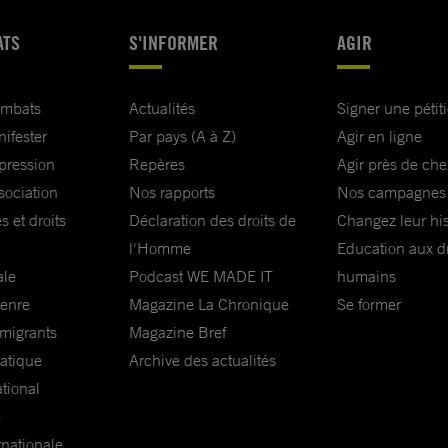
ATS
S'INFORMER
AGIR
ombats
Actualités
Signer une pétit
nifester
Par pays (A à Z)
Agir en ligne
xpression
Repères
Agir près de che
sociation
Nos rapports
Nos campagnes
s et droits
Déclaration des droits de
Changez leur his
l'Homme
Education aux dr
ale
Podcast WE MADE IT
humains
genre
Magazine La Chronique
Se former
 migrants
Magazine Bref
matique
Archive des actualités
ational
e
rnationale