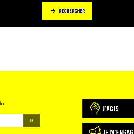
RECHERCHER
do.
J’AGIS
OK
JE M’ENGAG