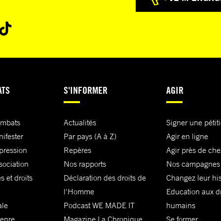
ATS
S'INFORMER
AGIR
ombats
Actualités
Signer une pétit
nifester
Par pays (A à Z)
Agir en ligne
xpression
Repères
Agir près de che
sociation
Nos rapports
Nos campagnes
s et droits
Déclaration des droits de
Changez leur his
l'Homme
Education aux dr
ale
Podcast WE MADE IT
humains
genre
Magazine La Chronique
Se former