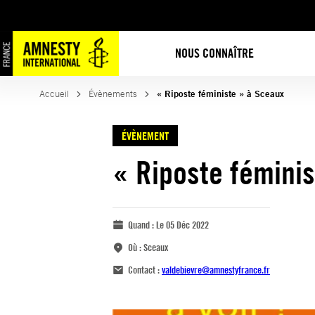
NOUS CONNAÎTRE
Accueil
Évènements
« Riposte féministe » à Sceaux
ÉVÈNEMENT
« Riposte fémini
Quand :
Le 05 Déc 2022
Où :
Sceaux
Contact :
valdebievre@amnestyfrance.fr