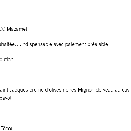
1200 Mazamet
souhaitée….indispensable avec paiement préalable
soutien
 Saint Jacques crème d’olives noires Mignon de veau au cavi
 pavot
e Técou