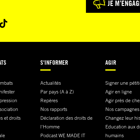
JE M’ENGAG
ATS
S'INFORMER
AGIR
ombats
Actualités
Signer une pétit
nifester
Par pays (A à Z)
Agir en ligne
xpression
Repères
Agir près de che
sociation
Nos rapports
Nos campagnes
s et droits
Déclaration des droits de
Changez leur his
l'Homme
Education aux dr
ale
Podcast WE MADE IT
humains