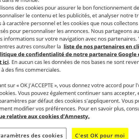
ilisons des cookies pour assurer le bon fonctionnement d
rsonnaliser le contenu et les publicités, et analyser notre tr
 à caractère personnel et les cookies que nous collecton
lisés pour personnaliser les annonces. Nous partageons au
s informations sur votre navigation avec nos partenaires.
ntres autres consulter la
liste de nos partenaires en cl
litique de confidentialité de notre partenaire Google
 ici
. En aucun cas les données de nos bases ne sont rev
s à des fins commerciales.
ant sur « OK J'ACCEPTE », vous donnez votre accord pour l'u
cookies. Vous pouvez également continuer sans accepter, 
 paramètres par défaut des cookies s'appliqueront. Vous 
ent modifier vos préférences. Pour en savoir plus, consu
que relative aux cookies d’Amnesty.
au sein d’un collectif d’associations aux Rendez-vous de l’
Paramètres des cookies
C'est OK pour moi
 la forme d’un parcours filmique retraçant sur trois séquence