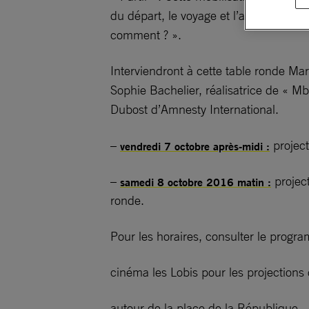
du départ, le voyage et l’arrivée) pour
comment ? ».
Interviendront à cette table ronde Mar
Sophie Bachelier, réalisatrice de « Mb
Dubost d’Amnesty International.
–
project
vendredi 7 octobre après-midi :
–
project
samedi 8 octobre 2016 matin :
ronde.
Pour les horaires, consulter le prog
cinéma les Lobis pour les projections 
autour de la place de la République