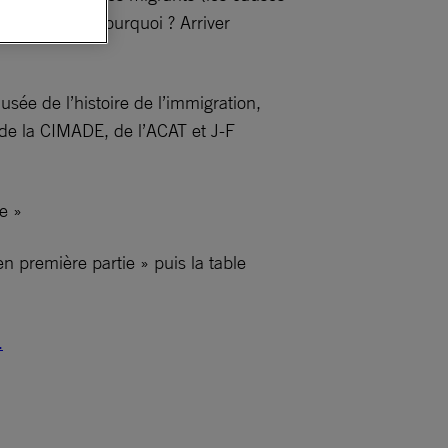
ains – partir pourquoi ? Arriver
sée de l’histoire de l’immigration,
s de la CIMADE, de l’ACAT et J-F
e »
 première partie » puis la table
.