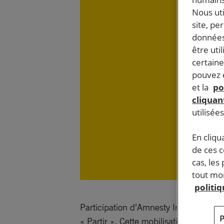
Nous ut
site, pe
données
être uti
certaine
pouvez e
et la
po
cliquant
utilisée
En cliqu
de ces 
cas, les
tout mom
politi
Participation d’Amnesty International 
« Partir ». Cette mobilisation prendra