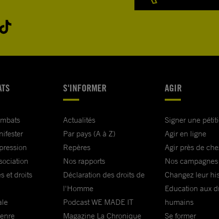
ATS
S'INFORMER
AGIR
ombats
Actualités
Signer une pétit
nifester
Par pays (A à Z)
Agir en ligne
xpression
Repères
Agir près de che
sociation
Nos rapports
Nos campagnes
s et droits
Déclaration des droits de
Changez leur his
l'Homme
Education aux dr
ale
Podcast WE MADE IT
humains
genre
Magazine La Chronique
Se former