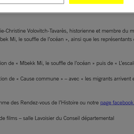
 aboutir à une table ronde intitulée « Migrants et droits hum
ie-Christine Volovitch-Tavarès, historienne et membre du mu
bek Mi, le souffle de l’océan », ainsi que les représentant
ion de « Mbekk Mi, le souffle de l’océan » puis de « L’escal
ion de « Cause commune » – avec « les migrants arrivent en
ramme des Rendez-vous de l’Histoire ou notre
page facebook
de films – salle Lavoisier du Conseil départemental