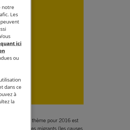
e notre
afic. Les
s peuvent
ssi
 Vous
iquant ici
 en
endues ou
tilisation
et dans ce
pouvez à
ltez la
Histoire dont le thème pour 2016 est
s l’itinéraire des migrants (les causes