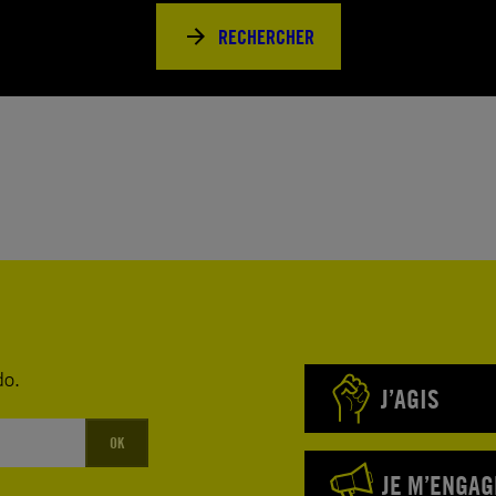
RECHERCHER
do.
J’AGIS
OK
JE M’ENGAG