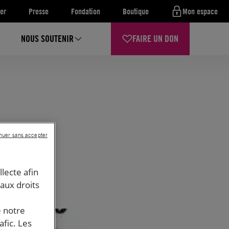
er
Presse
Fondation
Boutique
Mon espace
NOUS SOUTENIR
FAIRE UN DON
nuer sans accepter
llecte afin
 aux droits
e notre
afic. Les