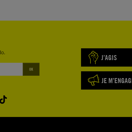
do.
J’AGIS
OK
JE M’ENGAG