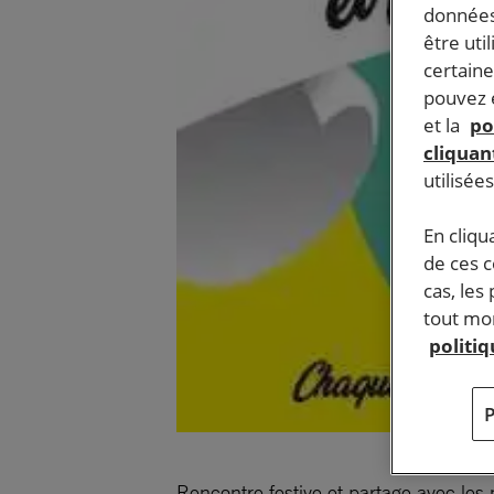
données
être uti
certaine
pouvez e
et la
po
cliquant
utilisée
En cliqu
de ces 
cas, les
tout mom
politi
Rencontre festive et partage avec les 