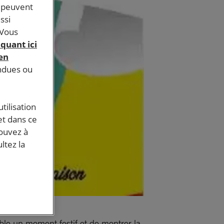
s peuvent
ssi
 Vous
iquant ici
 en
endues ou
tilisation
et dans ce
pouvez à
ltez la
mble un moment festif et de montrer la