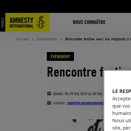
NOUS CONNAÎTRE
Accueil
Évènements
Rencontre festive avec les migrants à 
ÉVÈNEMENT
Rencontre festive
LE RES
Quand :
Du 29 Sep 2018 au 30 Sep 2018
Accepter
Contact :
amnestyregionboisdoingt@gmail.com
que vos 
humains
Nous ut
site, pe