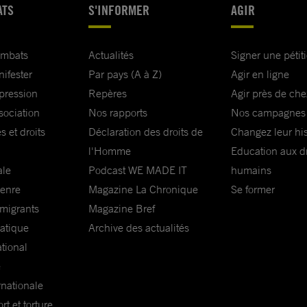
ATS
S'INFORMER
AGIR
ombats
Actualités
Signer une pétit
nifester
Par pays (A à Z)
Agir en ligne
xpression
Repères
Agir près de che
sociation
Nos rapports
Nos campagnes
s et droits
Déclaration des droits de
Changez leur his
l'Homme
Education aux dr
ale
Podcast WE MADE IT
humains
genre
Magazine La Chronique
Se former
 migrants
Magazine Bref
matique
Archive des actualités
ational
e
rnationale
t et torture