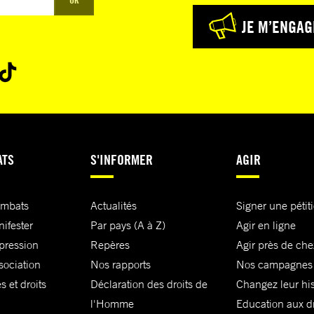
JE M’ENGAG
ATS
S'INFORMER
AGIR
ombats
Actualités
Signer une pétit
nifester
Par pays (A à Z)
Agir en ligne
xpression
Repères
Agir près de che
sociation
Nos rapports
Nos campagnes
s et droits
Déclaration des droits de
Changez leur his
l'Homme
Education aux dr