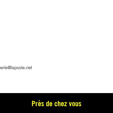
erle@laposte.net
Près de chez vous