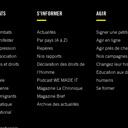
ATS
S'INFORMER
AGIR
ombats
Actualités
Signer une pétit
nifester
Par pays (A à Z)
Agir en ligne
xpression
Repères
Agir près de che
sociation
Nos rapports
Nos campagnes
s et droits
Déclaration des droits de
Changez leur his
l'Homme
Education aux dr
ale
Podcast WE MADE IT
humains
genre
Magazine La Chronique
Se former
 migrants
Magazine Bref
matique
Archive des actualités
ational
e