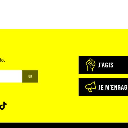
do.
J’AGIS
OK
JE M’ENGAG