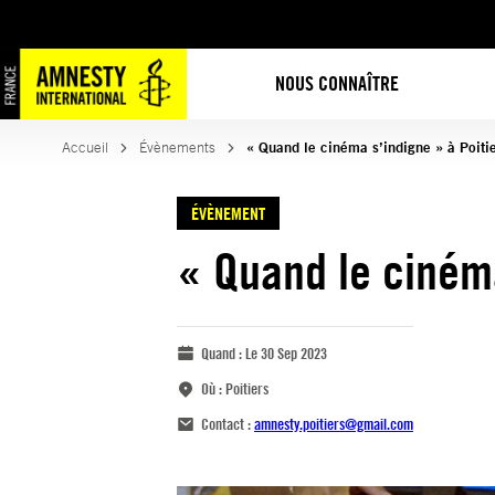
NOUS CONNAÎTRE
Accueil
Évènements
« Quand le cinéma s’indigne » à Poiti
ÉVÈNEMENT
« Quand le cinéma
Quand :
Le 30 Sep 2023
Où :
Poitiers
Contact :
amnesty.poitiers@gmail.com