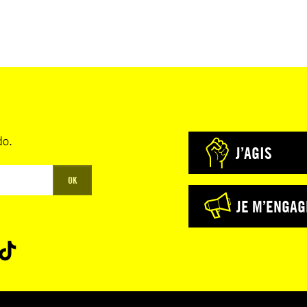
do.
J’AGIS
OK
JE M’ENGAG