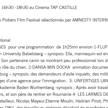
 de 16h30 -18h30 au Cinema TAP CASTILLE
du Poitiers Film Festival sélectionnés par AMNESTY INTE
tional
 pour une programmation de 1h25mn environ 1-FLUFF
lm University Babelsberg – synopsis: Ella, mannequin est
Son partenaire canin se montrant peu professionnel lors du
r le rôle du chien. 2-DANSA MIN DOCKA animation docum
burg – synopsis: des demandeurs d’asile inquiets, des milita
ages d’une agence pour l’immigration. 3- UNFERTIGES LAN
akademie Baden Wurtremberg -synopsis ; Aprés avoir travai
 ans, et son père de rentrer en Roumanie 4- LES LARMES
Letailleur, Nicolas Mayeur,Etienne Moulin, Hadrien Pinot, Ph
e 1961, des travailleurs algériens décident de manifester d