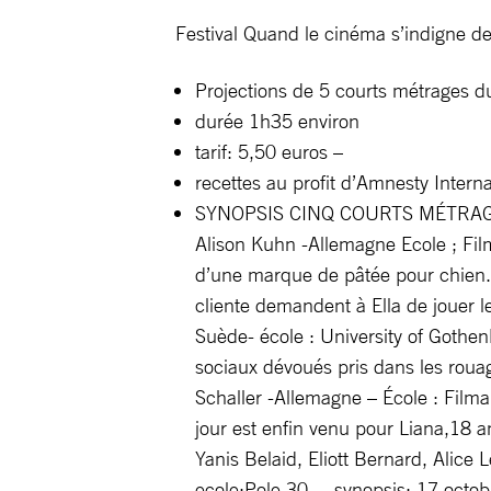
Festival Quand le cinéma s’indigne
Projections de 5 courts métrages 
durée 1h35 environ
tarif: 5,50 euros –
recettes au profit d’Amnesty Interna
SYNOPSIS CINQ COURTS MÉTRAGES
Alison Kuhn -Allemagne Ecole ; Fi
d’une marque de pâtée pour chien. 
cliente demandent à Ella de joue
Suède- école : University of Gothen
sociaux dévoués pris dans les rou
Schaller -Allemagne – École : Film
jour est enfin venu pour Liana,18
Yanis Belaid, Eliott Bernard, Alice 
ecole:Pole 30 – synopsis: 17 octobr