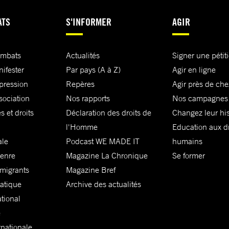
ATS
S'INFORMER
AGIR
ombats
Actualités
Signer une pétit
nifester
Par pays (A à Z)
Agir en ligne
xpression
Repères
Agir près de che
sociation
Nos rapports
Nos campagnes
s et droits
Déclaration des droits de
Changez leur his
l'Homme
Education aux dr
ale
Podcast WE MADE IT
humains
genre
Magazine La Chronique
Se former
 migrants
Magazine Bref
matique
Archive des actualités
ational
e
rnationale