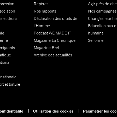
xpression
Repères
Agir près de che
sociation
Nos rapports
Nos campagnes
s et droits
Déclaration des droits de
Changez leur his
l'Homme
Education aux dr
ale
Podcast WE MADE IT
humains
genre
Magazine La Chronique
Se former
 migrants
Magazine Bref
matique
Archive des actualités
ational
e
rnationale
t et torture
onfidentialité
Utilisation des cookies
Paramètrer les coo