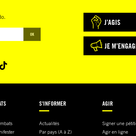
do.
J’AGIS
OK
JE M’ENGAG
ATS
S'INFORMER
AGIR
ombats
Actualités
Signer une pétit
nifester
Par pays (A à Z)
Agir en ligne