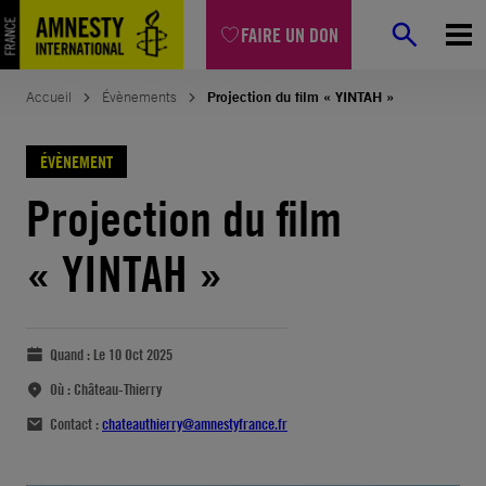
FAIRE UN DON
Accueil
Évènements
Projection du film « YINTAH »
ÉVÈNEMENT
Projection du film
« YINTAH »
Quand :
Le 10 Oct 2025
Où :
Château-Thierry
Contact :
chateauthierry@amnestyfrance.fr