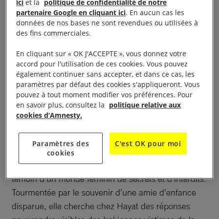
Nous vous invitons à nous rejoindre:
ici
et la
politique de confidentialité de notre
partenaire Google en cliquant ici
. En aucun cas les
– dimanche 21 juillet 2026 à 11h
données de nos bases ne sont revendues ou utilisées à
– au cinéma MAJESTIC BASTILLE 2-4 boulevard
des fins commerciales.
Richard Lenoir 75011 PARIS
En cliquant sur « OK J'ACCEPTE », vous donnez votre
– pour la projection du très beau film documentaire
accord pour l'utilisation de ces cookies. Vous pouvez
FLANA
également continuer sans accepter, et dans ce cas, les
– suivie d’une discussion en présence de la
paramètres par défaut des cookies s'appliqueront. Vous
pouvez à tout moment modifier vos préférences. Pour
réalisatrice irakienne Zahraa GHANDOUR et de
en savoir plus, consultez la
politique relative aux
Benoit TADIE (référent Syrie-Liban Amnesty
cookies d’Amnesty.
International France).
Paramètres des
C'est OK pour moi
Zahraa a grandi dans la maison de sa
Synopsis :
cookies
tante Hayat, sage-femme à Bagdad où elle été
témoin d’un monde féminin de secrets et d’interdits.
Tourmentée par le souvenir d’une amie d’enfance
disparue, elle cherche chez Hayat des réponses