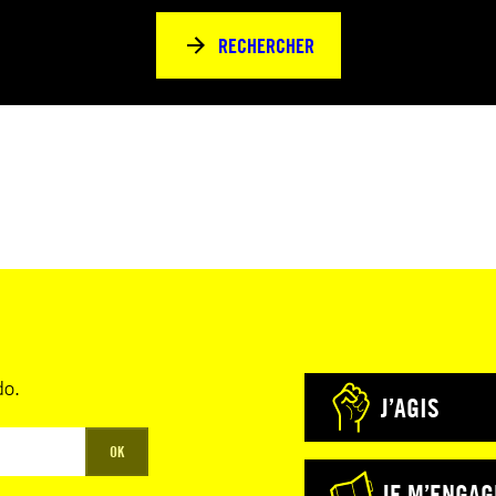
RECHERCHER
do.
J’AGIS
OK
JE M’ENGAG