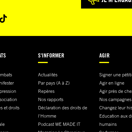
ATS
S'INFORMER
AGIR
ombats
Actualités
Signer une pétit
nifester
Par pays (A à Z)
Agir en ligne
xpression
Repères
Agir près de che
sociation
Nos rapports
Nos campagnes
s et droits
Déclaration des droits de
Changez leur his
l'Homme
Education aux dr
ale
Podcast WE MADE IT
humains