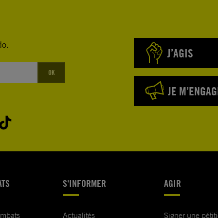
do.
J’AGIS
OK
JE M’ENGAG
ATS
S'INFORMER
AGIR
ombats
Actualités
Signer une pétit