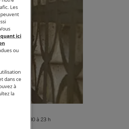
afic. Les
s peuvent
ssi
 Vous
iquant ici
 en
endues ou
tilisation
et dans ce
pouvez à
ltez la
come » de 20h30 à 23 h