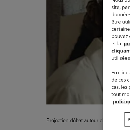
site, pe
données
être uti
certaine
pouvez e
et la
po
cliquant
utilisée
En cliqu
de ces 
cas, les
tout mom
politi
Projection-débat autour du film «
Une 