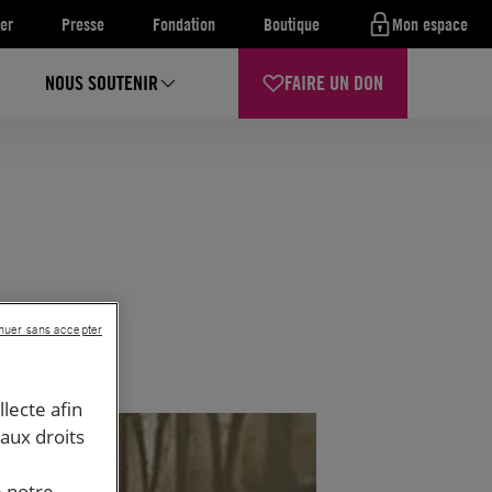
er
Presse
Fondation
Boutique
Mon espace
NOUS SOUTENIR
FAIRE UN DON
nuer sans accepter
llecte afin
 aux droits
e notre