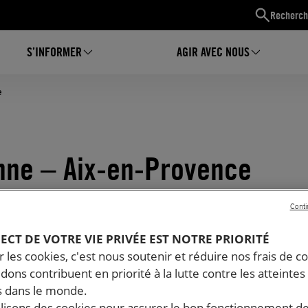
Recherch
S’INFORMER
AGIR AVEC NOUS
e
enne – Aix-en-Provence
Conti
PECT DE VOTRE VIE PRIVÉE EST NOTRE PRIORITÉ
 les cookies, c'est nous soutenir et réduire nos frais de co
dons contribuent en priorité à la lutte contre les atteintes
 dans le monde.
ilisons des cookies pour assurer le bon fonctionnement d