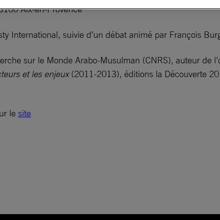
13100 Aix-en-Provence
ty International, suivie d’un débat animé par François Burg
cherche sur le Monde Arabo-Musulman (CNRS), auteur de l’
teurs et les enjeux
(2011-2013), éditions la Découverte 20
sur le
site