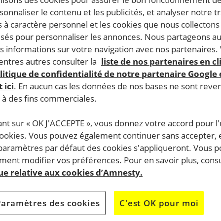
rsonnaliser le contenu et les publicités, et analyser notre tr
 à caractère personnel et les cookies que nous collecton
lisés pour personnaliser les annonces. Nous partageons au
s informations sur votre navigation avec nos partenaires.
ntres autres consulter la
liste de nos partenaires en cl
litique de confidentialité de notre partenaire Google
 ici
. En aucun cas les données de nos bases ne sont rev
s à des fins commerciales.
ant sur « OK J'ACCEPTE », vous donnez votre accord pour l'u
cookies. Vous pouvez également continuer sans accepter, 
 paramètres par défaut des cookies s'appliqueront. Vous 
ent modifier vos préférences. Pour en savoir plus, consu
que relative aux cookies d’Amnesty.
Paramètres des cookies
C'est OK pour moi
famille syrienne
» dans le cadre de la campatgne « I Wel