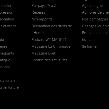
nifester
Par pays (A à Z)
Agir en ligne
xpression
Repères
Agir près de che
sociation
Nos rapports
Nos campagnes
s et droits
Déclaration des droits de
Changez leur his
l'Homme
Education aux dr
ale
Podcast WE MADE IT
humains
genre
Magazine La Chronique
Se former
 migrants
Magazine Bref
matique
Archive des actualités
ational
e
rnationale
t et torture