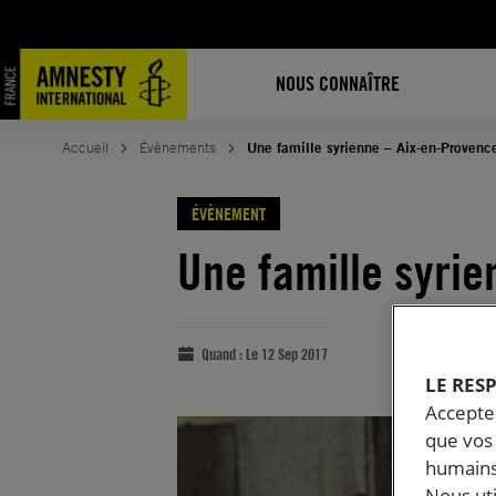
NOUS CONNAÎTRE
Accueil
Évènements
Une famille syrienne – Aix-en-Provenc
ÉVÈNEMENT
Une famille syri
Quand :
Le 12 Sep 2017
LE RES
Accepter
que vos 
humains
Nous ut