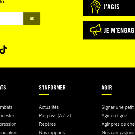
do.
J’AGIS
OK
JE M’ENGAG
ATS
S'INFORMER
AGIR
ombats
Actualités
Signer une pétit
nifester
Par pays (A à Z)
Agir en ligne
xpression
Repères
Agir près de che
sociation
Nos rapports
Nos campagnes