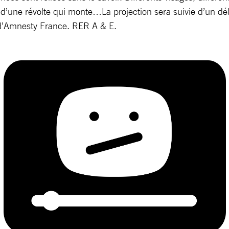
 d’une révolte qui monte…La projection sera suivie d’un dé
d’Amnesty France. RER A & E.