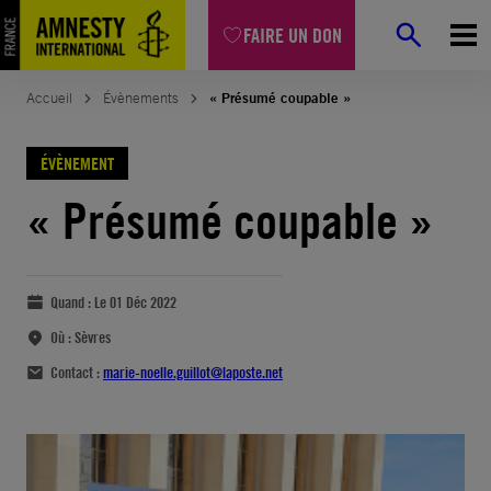
FAIRE UN DON
Accueil
Évènements
« Présumé coupable »
ÉVÈNEMENT
« Présumé coupable »
Quand :
Le 01 Déc 2022
Où :
Sèvres
Contact :
marie-noelle.guillot@laposte.net