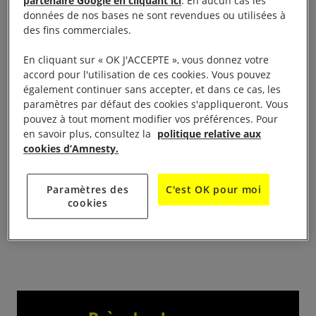
partenaire Google en cliquant ici
. En aucun cas les
Forum Sévrien 2 rue Lecointre 92310 Sèvres
données de nos bases ne sont revendues ou utilisées à
des fins commerciales.
Projection du film Présumé coupable concernant le
En cliquant sur « OK J'ACCEPTE », vous donnez votre
droit à manifester puis généralisation sur l’évolution
accord pour l'utilisation de ces cookies. Vous pouvez
du droit des libertés autour du livre « Comment l’état
également continuer sans accepter, et dans ce cas, les
paramètres par défaut des cookies s'appliqueront. Vous
s’attaque à nos libertés » en présence de la co-
pouvez à tout moment modifier vos préférences. Pour
autrice.
en savoir plus, consultez la
politique relative aux
cookies d’Amnesty.
Sur la page facebook du forum sévrien
https://www.facebook.com/ForumSevrien/
Paramètres des
C'est OK pour moi
cookies