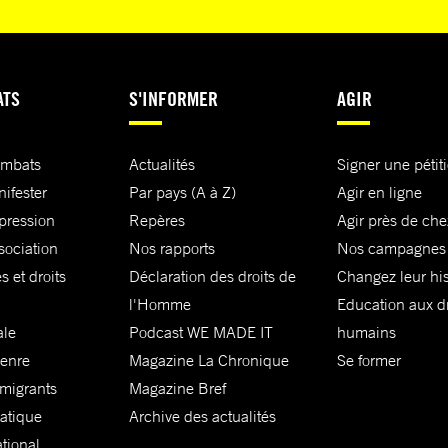
ATS
S'INFORMER
AGIR
ombats
Actualités
Signer une pétit
nifester
Par pays (A à Z)
Agir en ligne
xpression
Repères
Agir près de che
sociation
Nos rapports
Nos campagnes
s et droits
Déclaration des droits de
Changez leur his
l'Homme
Education aux dr
ale
Podcast WE MADE IT
humains
genre
Magazine La Chronique
Se former
 migrants
Magazine Bref
matique
Archive des actualités
ational