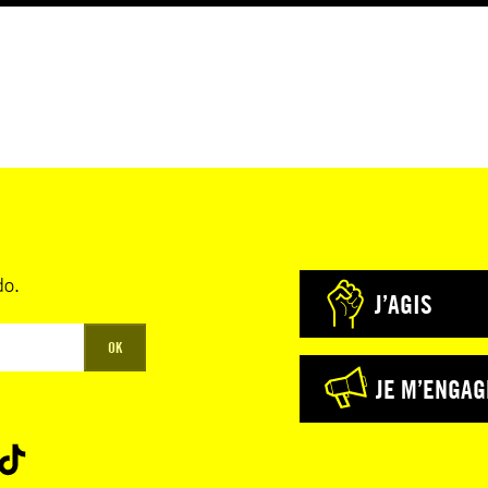
do.
J’AGIS
OK
JE M’ENGAG