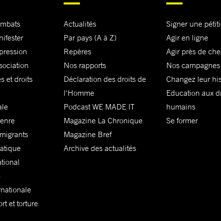
ombats
Actualités
Signer une pétit
nifester
Par pays (A à Z)
Agir en ligne
xpression
Repères
Agir près de che
sociation
Nos rapports
Nos campagnes
s et droits
Déclaration des droits de
Changez leur his
l'Homme
Education aux dr
ale
Podcast WE MADE IT
humains
genre
Magazine La Chronique
Se former
 migrants
Magazine Bref
matique
Archive des actualités
ational
e
rnationale
t et torture