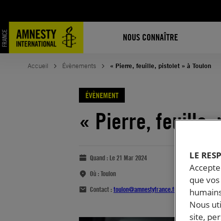
NOUS CONNAÎTRE
Accueil
Évènements
« Pierre, feuille, pistolet » à Toulon
ÉVÈNEMENT
« Pierre, feuille,
LE RES
Quand :
Le 21 Mar 2024
Accepter
Où :
Toulon
que vos 
Contact :
toulon@amnestyfrance.fr
humains
Nous ut
site, pe