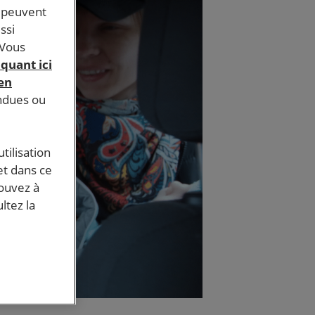
s peuvent
ssi
 Vous
iquant ici
 en
endues ou
tilisation
et dans ce
pouvez à
ltez la