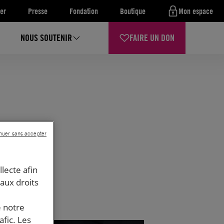
er
Presse
Fondation
Boutique
Mon espace
NOUS SOUTENIR
FAIRE UN DON
nuer sans accepter
llecte afin
 aux droits
e notre
afic. Les