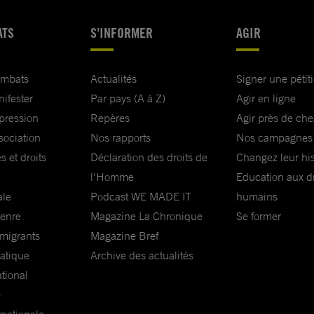
ATS
S'INFORMER
AGIR
ombats
Actualités
Signer une pétit
nifester
Par pays (A à Z)
Agir en ligne
xpression
Repères
Agir près de che
sociation
Nos rapports
Nos campagnes
s et droits
Déclaration des droits de
Changez leur his
l'Homme
Education aux dr
ale
Podcast WE MADE IT
humains
genre
Magazine La Chronique
Se former
 migrants
Magazine Bref
matique
Archive des actualités
ational
e