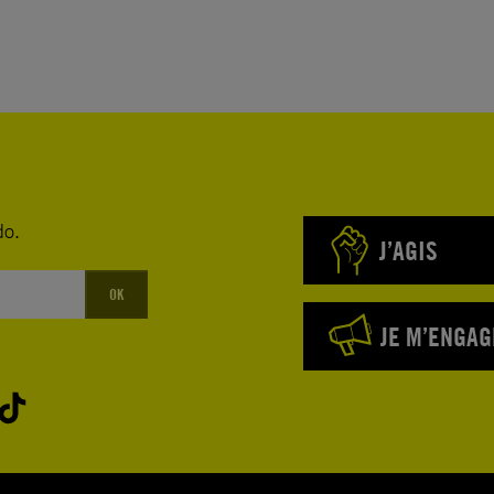
do.
J’AGIS
OK
JE M’ENGAG