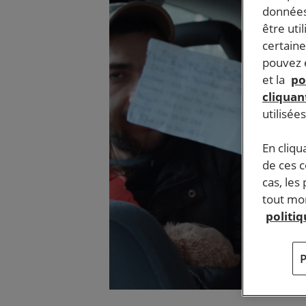
données
être uti
certaine
pouvez e
et la
po
cliquant
utilisée
En cliqu
de ces 
cas, les
tout mom
politi