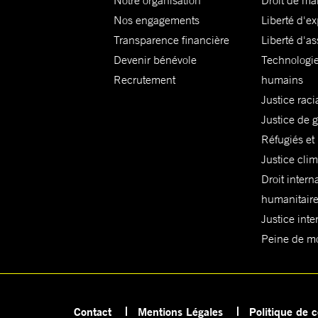
Notre organisation
Droit de ma
Nos engagements
Liberté d'e
Transparence financière
Liberté d'as
Devenir bénévole
Technologie
Recrutement
humains
Justice raci
Justice de 
Réfugiés et
Justice cli
Droit intern
humanitair
Justice inte
Peine de mor
Contact
Mentions Légales
Politique de c