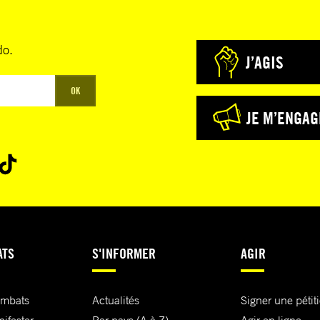
do.
J’AGIS
OK
JE M’ENGAG
ATS
S'INFORMER
AGIR
ombats
Actualités
Signer une pétit