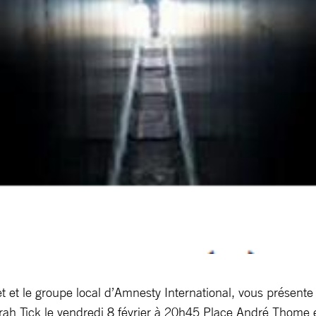
 et le groupe local d’Amnesty International, vous présente
rah Tick le vendredi 8 février à 20h45 Place André Thome