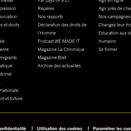
nifester
Par pays (A à Z)
Agir en ligne
xpression
Repères
Agir près de che
sociation
Nos rapports
Nos campagnes
s et droits
Déclaration des droits de
Changez leur his
l'Homme
Education aux dr
ale
Podcast WE MADE IT
humains
genre
Magazine La Chronique
Se former
 migrants
Magazine Bref
matique
Archive des actualités
ational
e
rnationale
t et torture
onfidentialité
Utilisation des cookies
Paramètrer les coo