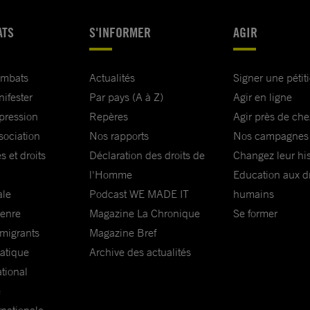
ATS
S'INFORMER
AGIR
ombats
Actualités
Signer une pétit
nifester
Par pays (A à Z)
Agir en ligne
xpression
Repères
Agir près de che
sociation
Nos rapports
Nos campagnes
s et droits
Déclaration des droits de
Changez leur his
l'Homme
Education aux dr
ale
Podcast WE MADE IT
humains
genre
Magazine La Chronique
Se former
 migrants
Magazine Bref
matique
Archive des actualités
ational
e