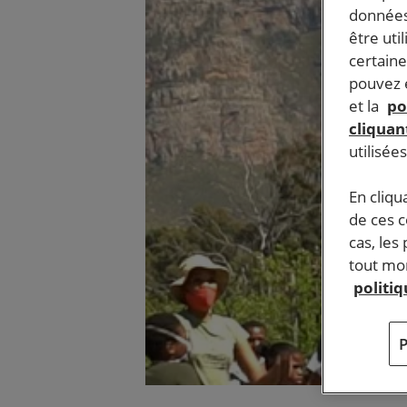
données
être uti
certaine
pouvez e
et la
po
cliquant
utilisée
En cliqu
de ces 
cas, les
tout mom
politi