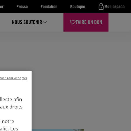
er
Presse
Fondation
Boutique
Mon espace
NOUS SOUTENIR
FAIRE UN DON
nuer sans accepter
llecte afin
 aux droits
e notre
afic. Les