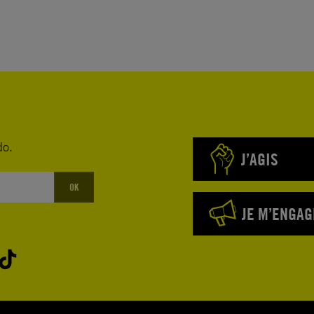
do.
J’AGIS
OK
JE M’ENGAG