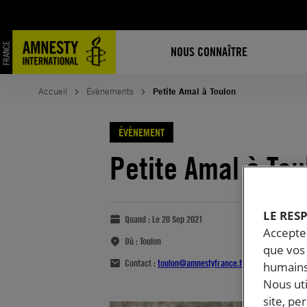
NOUS CONNAÎTRE
Accueil
Évènements
Petite Amal à Toulon
ÉVÈNEMENT
Petite Amal à Tou
LE RES
Quand :
Le 20 Sep 2021
Accepter
Où :
Toulon
que vos 
Contact :
toulon@amnestyfrance.fr
humains
Nous ut
site, pe