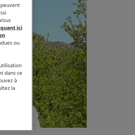
s peuvent
ssi
 Vous
iquant ici
 en
endues ou
tilisation
et dans ce
pouvez à
ltez la