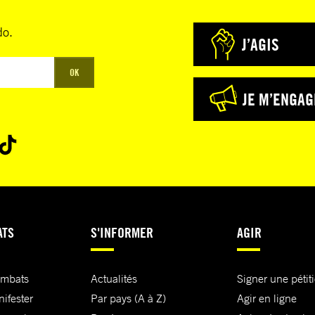
do.
J’AGIS
OK
JE M’ENGAG
ATS
S'INFORMER
AGIR
ombats
Actualités
Signer une pétit
nifester
Par pays (A à Z)
Agir en ligne