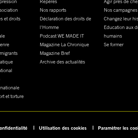
xpression
Repères
Agir près de che
sociation
Nos rapports
Nos campagnes
s et droits
Déclaration des droits de
Changez leur his
l'Homme
Education aux dr
ale
Podcast WE MADE IT
humains
genre
Magazine La Chronique
Se former
 migrants
Magazine Bref
matique
Archive des actualités
ational
e
rnationale
t et torture
onfidentialité
Utilisation des cookies
Paramètrer les coo