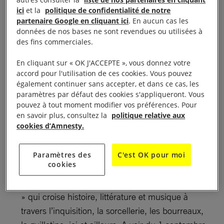
autres consulter la
liste de nos partenaires en cliquant
ici
et la
politique de confidentialité de notre
Expo : « Abolir la peine de mort Toujours d’actualité
partenaire Google en cliquant ici
. En aucun cas les
données de nos bases ne sont revendues ou utilisées à
? ! ».
des fins commerciales.
Ouverture de 8 h 15 à 12 h & 13h15 à 17heures du
En cliquant sur « OK J'ACCEPTE », vous donnez votre
lundi au vendredi
accord pour l'utilisation de ces cookies. Vous pouvez
également continuer sans accepter, et dans ce cas, les
paramètres par défaut des cookies s'appliqueront. Vous
« Abolir la peine de mort : un combat d’hier et
pouvez à tout moment modifier vos préférences. Pour
d’aujourd’hui » au Palais de Justice LE HAVRE
en savoir plus, consultez la
politique relative aux
Contre la peine de mort, en partenariat avec la
cookies d’Amnesty.
section havraise de la Ligue des Droits de
l’Homme invite à une exposition sur l’abolition de
Paramètres des
C'est OK pour moi
cookies
la peine de mort au Palais de Justice : « Abolir la
peine de mort : un combat d’hier et d’aujourd’hui
» qui croise histoire, littérature et musique à
travers l’inquisition, la sorcellerie, les bourreaux,