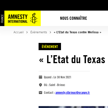
NOUS CONNAÎTRE
Accueil
Évènements
« L’Etat du Texas contre Melissa »
ÉVÈNEMENT
« L’Etat du Texas
Quand :
Le 30 Nov 2021
Où :
Saint -Brieuc
Contact :
amnesty.stbrieuc@orange.fr