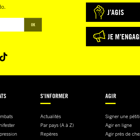
do.
J’AGIS
OK
JE M’ENGAG
ATS
S'INFORMER
AGIR
ombats
Actualités
Signer une pétit
nifester
Par pays (A à Z)
Agir en ligne
xpression
Repères
Agir près de che