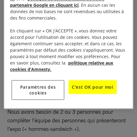
partenaire Google en cliquant ici
. En aucun cas les
Stand -exposition sur l’abolition de la peine de mort,
données de nos bases ne sont revendues ou utilisées à
des fins commerciales.
signature de pétition, square des justes le 9 octobre,
de 10h à 12h30. venez nombreux montrer votre
En cliquant sur « OK J'ACCEPTE », vous donnez votre
adhésion à l’abolition de la peine de mort dans le
accord pour l'utilisation de ces cookies. Vous pouvez
également continuer sans accepter, et dans ce cas, les
monde.
paramètres par défaut des cookies s'appliqueront. Vous
pouvez à tout moment modifier vos préférences. Pour
L’après-midi : présentation de l’exposition pour
en savoir plus, consultez la
politique relative aux
cookies d’Amnesty.
l’abolition de la peine de mort sous forme
d’hommes-sandwiche constituant un cercle de
silence d’abord place du peuple à 14h puis place de
Paramètres des
C'est OK pour moi
cookies
l’hôtel de ville puis place Jean Jaures.
Nous avons besoin de 2 ou 3 personnes pour
compléter l’équipe des personnes qui présenteront
l’expo (« hommes-sandwich »).