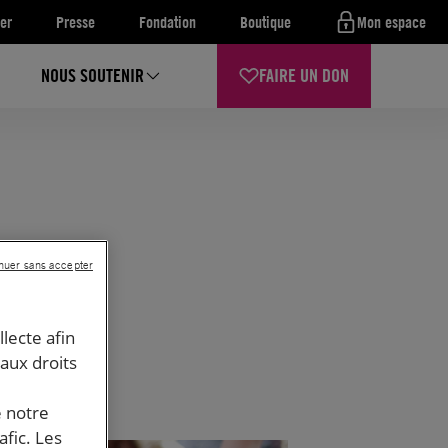
er
Presse
Fondation
Boutique
Mon espace
NOUS SOUTENIR
FAIRE UN DON
nuer sans accepter
llecte afin
 aux droits
e notre
afic. Les