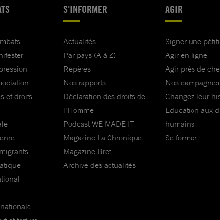
ATS
S'INFORMER
AGIR
ombats
Actualités
Signer une pétit
nifester
Par pays (A à Z)
Agir en ligne
xpression
Repères
Agir près de che
sociation
Nos rapports
Nos campagnes
s et droits
Déclaration des droits de
Changez leur his
l'Homme
Education aux dr
ale
Podcast WE MADE IT
humains
genre
Magazine La Chronique
Se former
 migrants
Magazine Bref
matique
Archive des actualités
ational
e
rnationale