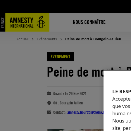
NOUS CONNAÎTRE
Accueil
Évènements
Peine de mort à Bourgoin-Jallieu
ÉVÈNEMENT
Peine de mort à B
LE RES
Quand :
Le 29 Nov 2021
Accepter
Où :
Bourgoin Jallieu
que vos 
Contact :
amnesty.bourgoin@gmx.fr
humains
Nous ut
site, pe