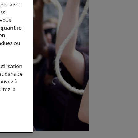
s peuvent
ssi
 Vous
iquant ici
 en
endues ou
tilisation
et dans ce
pouvez à
ltez la