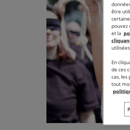
données
être uti
certaine
pouvez e
et la
po
cliquant
utilisée
En cliqu
de ces 
cas, les
tout mom
politi