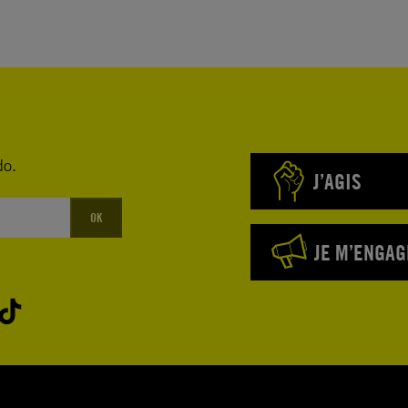
do.
J’AGIS
OK
JE M’ENGAG