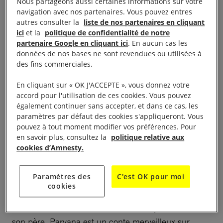
Nous partageons aussi certaines informations sur votre
Séance débat à partir du film
Parvana
, de Nora
navigation avec nos partenaires. Vous pouvez entres
Twoney à 20h15 au Cinéma Odyssée.
autres consulter la
liste de nos partenaires en cliquant
ici
et la
politique de confidentialité de notre
En Afghanistan, sous le régime taliban, Parvana,
partenaire Google en cliquant ici
. En aucun cas les
données de nos bases ne sont revendues ou utilisées à
onze ans, grandit à Kaboul ravagée par la guerre.
des fins commerciales.
Elle aime écouter les histoires que lui raconte son
père, lecteur et écrivain public. Mais un jour, il est
En cliquant sur « OK J'ACCEPTE », vous donnez votre
accord pour l'utilisation de ces cookies. Vous pouvez
arrêté et la vie de Parvana bascule à jamais. Car
également continuer sans accepter, et dans ce cas, les
sans être accompagnée d’un homme, on ne peut
paramètres par défaut des cookies s'appliqueront. Vous
plus travailler, ramener de l’argent ni même acheter
pouvez à tout moment modifier vos préférences. Pour
en savoir plus, consultez la
politique relative aux
de la nourriture.
cookies d’Amnesty.
Parvana décide alors de se couper les cheveux et de
Paramètres des
C'est OK pour moi
se travestir en garçon afin de venir en aide à sa
cookies
famille. Risquant à tout moment d’être démasquée,
elle reste déterminée à trouver un moyen de sauver
son père. Parvana est un conte merveilleux sur