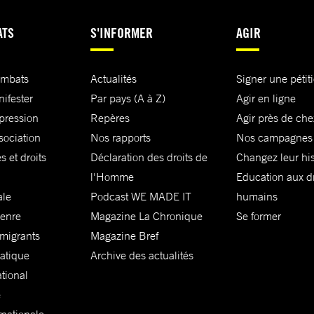
ATS
S'INFORMER
AGIR
ombats
Actualités
Signer une pétit
nifester
Par pays (A à Z)
Agir en ligne
xpression
Repères
Agir près de che
sociation
Nos rapports
Nos campagnes
s et droits
Déclaration des droits de
Changez leur his
l'Homme
Education aux dr
ale
Podcast WE MADE IT
humains
genre
Magazine La Chronique
Se former
 migrants
Magazine Bref
matique
Archive des actualités
ational
e