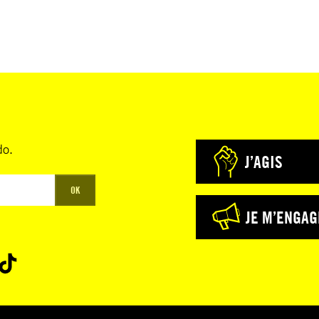
do.
J’AGIS
OK
JE M’ENGAG